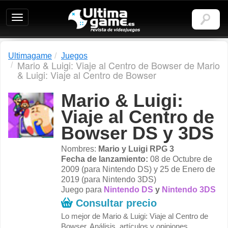
Ultimagame:
Revista
de
videojuegos
Ultimagame
Juegos
Mario & Luigi: Viaje al Centro de Bowser de Mario
& Luigi: Viaje al Centro de Bowser
Mario & Luigi:
Viaje al Centro de
Bowser DS y 3DS
Nombres:
Mario y Luigi RPG 3
Fecha de lanzamiento:
08 de Octubre de
2009 (para Nintendo DS) y 25 de Enero de
2019 (para Nintendo 3DS)
Juego para
Nintendo DS
y
Nintendo 3DS
Consultar precio
Lo mejor de Mario & Luigi: Viaje al Centro de
Bowser. Análisis, artículos y opiniones.