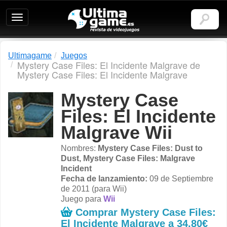
Ultimagame:
Revista
de
videojuegos
Ultimagame
Juegos
Mystery Case Files: El Incidente Malgrave de
Mystery Case Files: El Incidente Malgrave
Mystery Case
Files: El Incidente
Malgrave Wii
Nombres:
Mystery Case Files: Dust to
Dust, Mystery Case Files: Malgrave
Incident
Fecha de lanzamiento:
09 de Septiembre
de 2011 (para Wii)
Juego para
Wii
Comprar Mystery Case Files:
El Incidente Malgrave a
34,80€