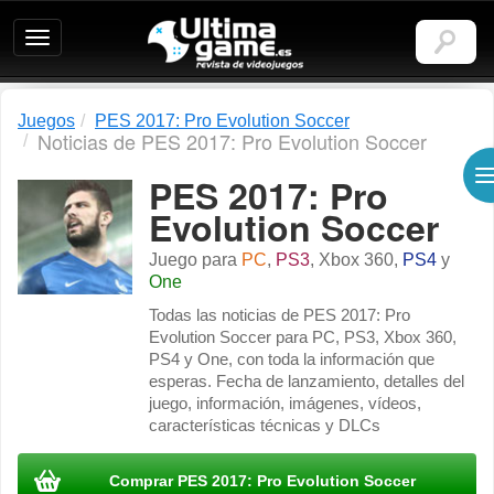
Ultimagame:
Revista
de
videojuegos
Juegos
PES 2017: Pro Evolution Soccer
Noticias de PES 2017: Pro Evolution Soccer
PES 2017: Pro
Evolution Soccer
Juego para
PC
,
PS3
,
Xbox 360
,
PS4
y
One
Todas las noticias de PES 2017: Pro
Evolution Soccer para PC, PS3, Xbox 360,
PS4 y One, con toda la información que
esperas. Fecha de lanzamiento, detalles del
juego, información, imágenes, vídeos,
características técnicas y DLCs
Comprar PES 2017: Pro Evolution Soccer