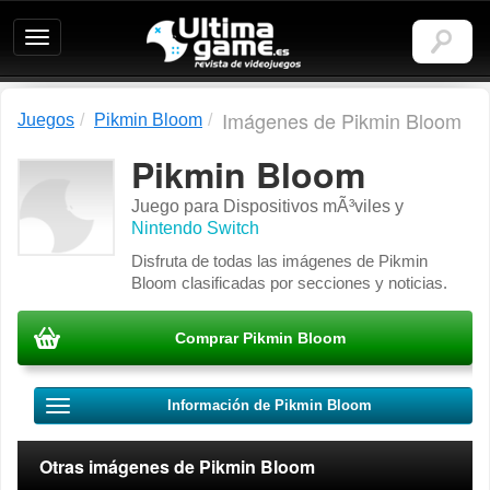
Ultimagame:
Revista
de
videojuegos
Imágenes de Pikmin Bloom
Juegos
Pikmin Bloom
Pikmin Bloom
Juego para
Dispositivos mÃ³viles
y
Nintendo Switch
Disfruta de todas las imágenes de Pikmin
Bloom clasificadas por secciones y noticias.
Comprar Pikmin Bloom
Información de Pikmin Bloom
Otras imágenes de Pikmin Bloom