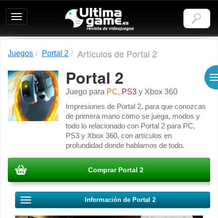
Ultimagame:
Revista
de
videojuegos
Artículos de Portal 2
Juegos
Portal 2
Portal 2
Juego para
PC
,
PS3
y
Xbox 360
Impresiones de Portal 2, para que conozcas
de primera mano cómo se juega, modos y
todo lo relacionado con Portal 2 para PC,
PS3 y Xbox 360, con artículos en
profundidad donde hablamos de todo.
Comprar Portal 2
Información de Portal 2