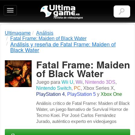
Ultimagame:
Revista
de
videojuegos
Ultimagame
Análisis
Fatal Frame: Maiden of Black Water
Análisis y reseña de Fatal Frame: Maiden of
Black Water
Fatal Frame: Maiden
of Black Water
Juego para
Wii U
,
Wii
,
Nintendo 3DS
,
Nintendo Switch
,
PC
,
Xbox Series X
,
PlayStation 4
,
PlayStation 5
y
Xbox One
Análisis crítico de Fatal Frame: Maiden of Black
Water, un juego llamativo de Survival Horror de
Tecmo Koei. Por José Carlos Fernández
Jurado, auténtico experto en videojuegos