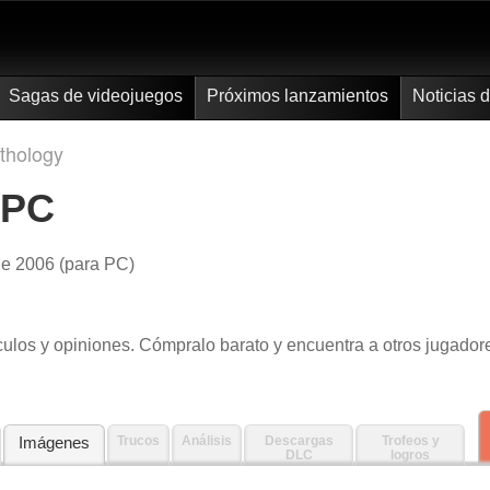
Sagas de videojuegos
Próximos lanzamientos
Noticias 
thology
 PC
e 2006 (para PC)
ículos y opiniones. Cómpralo barato y encuentra a otros jugador
Imágenes
Trucos
Análisis
Descargas
Trofeos y
DLC
logros