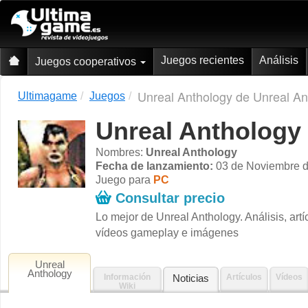
Juegos recientes
Análisis
Juegos cooperativos
Unreal Anthology de Unreal An
Ultimagame
Juegos
Unreal Anthology
Nombres:
Unreal Anthology
Fecha de lanzamiento:
03 de Noviembre d
Juego para
PC
Consultar precio
Lo mejor de Unreal Anthology. Análisis, art
vídeos gameplay e imágenes
Unreal
Anthology
Información
Noticias
Artículos
Vídeos
Wiki