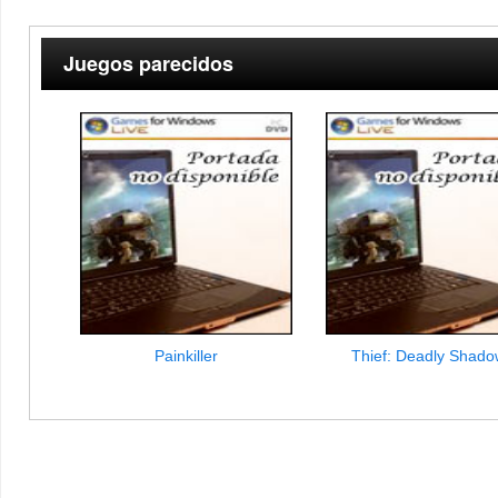
Juegos parecidos
Painkiller
Thief: Deadly Shado