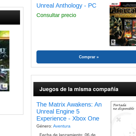
Unreal Anthology - PC
Consultar precio
Comprar
Juegos de la misma compañía
The Matrix Awakens: An
Unreal Engine 5
Experience - Xbox One
Género:
Aventura
Fecha de lanzamiento: 06 de