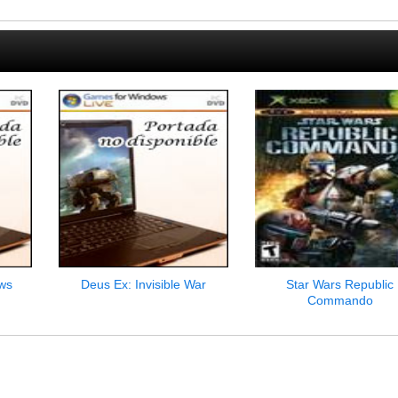
ws
Deus Ex: Invisible War
Star Wars Republic
Commando