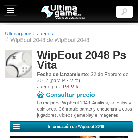
Ultimagame:
Revista
de
videojuegos
Ultimagame
Juegos
WipEout 2048 de WipEout 2048
WipEout 2048 Ps
Vita
Fecha de lanzamiento:
22 de Febrero de
2012 (para PS Vita)
Juego para
PS Vita
Consultar precio
Lo mejor de WipEout 2048. Análisis, artículos y
opiniones. Cómpralo barato y encuentra a otros
jugadores, vídeos gameplay e imágenes
Información de WipEout 2048