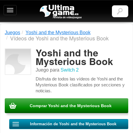
Ultimagame:
Revista
de
videojuegos
Juegos
Yoshi and the Mysterious Book
Vídeos de Yoshi and the Mysterious Book
Yoshi and the
Mysterious Book
Juego para
Switch 2
Disfruta de todos las vídeos de Yoshi and the
Mysterious Book clasificados por secciones y
noticias.
Comprar Yoshi and the Mysterious Book
Información de Yoshi and the Mysterious Book