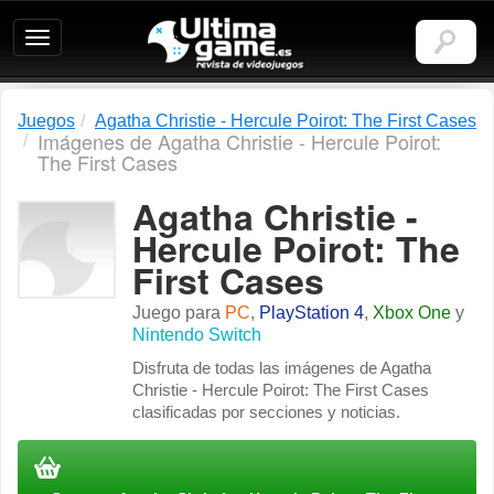
Ultimagame:
Revista
de
videojuegos
Juegos
Agatha Christie - Hercule Poirot: The First Cases
Imágenes de Agatha Christie - Hercule Poirot:
The First Cases
Agatha Christie -
Hercule Poirot: The
First Cases
Juego para
PC
,
PlayStation 4
,
Xbox One
y
Nintendo Switch
Disfruta de todas las imágenes de Agatha
Christie - Hercule Poirot: The First Cases
clasificadas por secciones y noticias.