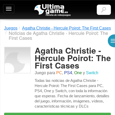
Ultimagame:
Revista
de
videojuegos
Juegos
Agatha Christie - Hercule Poirot: The First Cases
Noticias de Agatha Christie - Hercule Poirot: The
First Cases
Agatha Christie -
Hercule Poirot: The
-
First Cases
Juego para
PC
,
PS4
,
One
y
Switch
Todas las noticias de Agatha Christie -
Hercule Poirot: The First Cases para PC,
PS4, One y Switch, con toda la información
que esperas. Fecha de lanzamiento, detalles
del juego, información, imágenes, vídeos,
características técnicas y DLCs