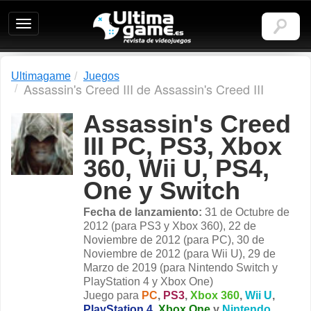
Ultimagame:
Revista
de
videojuegos
Ultimagame
Juegos
Assassin's Creed III de Assassin's Creed III
Assassin's Creed
III PC, PS3, Xbox
360, Wii U, PS4,
One y Switch
Fecha de lanzamiento:
31 de Octubre de
2012 (para PS3 y Xbox 360), 22 de
Noviembre de 2012 (para PC), 30 de
Noviembre de 2012 (para Wii U), 29 de
Marzo de 2019 (para Nintendo Switch y
PlayStation 4 y Xbox One)
Juego para
PC
,
PS3
,
Xbox 360
,
Wii U
,
PlayStation 4
,
Xbox One
y
Nintendo