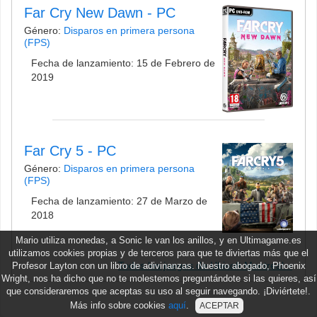
Far Cry New Dawn - PC
Género:
Disparos en primera persona
(FPS)
Fecha de lanzamiento: 15 de Febrero de
2019
Far Cry 5 - PC
Género:
Disparos en primera persona
(FPS)
Fecha de lanzamiento: 27 de Marzo de
2018
Mario utiliza monedas, a Sonic le van los anillos, y en Ultimagame.es
utilizamos cookies propias y de terceros para que te diviertas más que el
Todos los juegos de Ubisoft Montreal
Profesor Layton con un libro de adivinanzas. Nuestro abogado, Phoenix
Wright, nos ha dicho que no te molestemos preguntándote si las quieres, así
que consideraremos que aceptas su uso al seguir navegando. ¡Diviértete!.
Más info sobre cookies
aquí
.
ACEPTAR