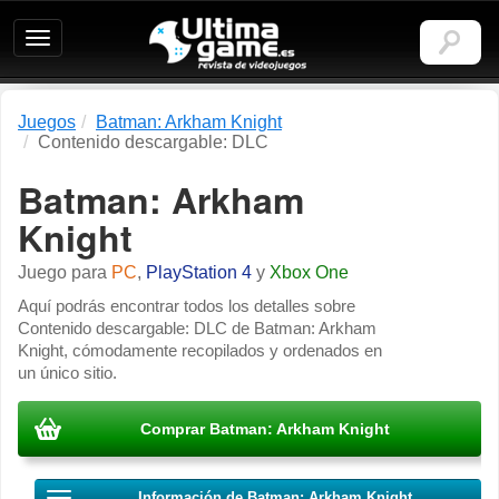
Ultimagame:
Revista
de
videojuegos
Juegos
Batman: Arkham Knight
Contenido descargable: DLC
Batman: Arkham
Knight
Juego para
PC
,
PlayStation 4
y
Xbox One
Aquí podrás encontrar todos los detalles sobre
Contenido descargable: DLC de Batman: Arkham
Knight, cómodamente recopilados y ordenados en
un único sitio.
Comprar Batman: Arkham Knight
Información de Batman: Arkham Knight