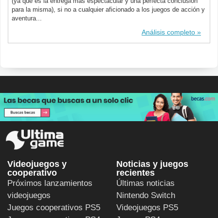
(ya que es la entrega más espectacular y una perfecta conclusión
para la misma), si no a cualquier aficionado a los juegos de acción y
aventura...
Análisis completo
Videojuegos y
Noticias y juegos
cooperativo
recientes
Próximos lanzamientos
Últimas noticias
videojuegos
Nintendo Switch
Juegos cooperativos PS5
Videojuegos PS5