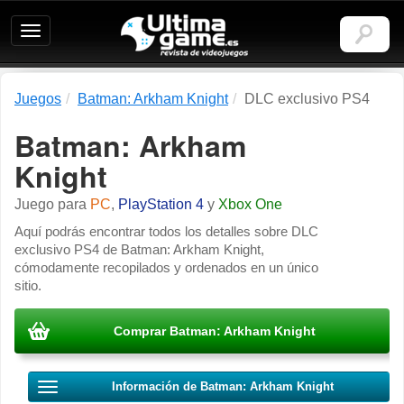
Ultimagame:
Revista
de
videojuegos
Juegos
Batman: Arkham Knight
DLC exclusivo PS4
Batman: Arkham
Knight
Juego para
PC
,
PlayStation 4
y
Xbox One
Aquí podrás encontrar todos los detalles sobre DLC
exclusivo PS4 de Batman: Arkham Knight,
cómodamente recopilados y ordenados en un único
sitio.
Comprar Batman: Arkham Knight
Información de Batman: Arkham Knight