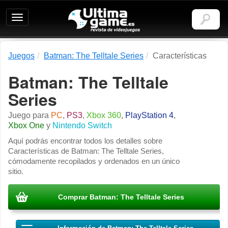
Ultimagame:
Revista
de
videojuegos
Juegos
Batman: The Telltale Series
Características
Batman: The Telltale
Series
Juego para
PC
,
PS3
,
Xbox 360
,
PlayStation 4
,
Xbox One
y
Nintendo Switch
Aquí podrás encontrar todos los detalles sobre
Características de Batman: The Telltale Series,
cómodamente recopilados y ordenados en un único
sitio.
Comprar Batman: The Telltale Series