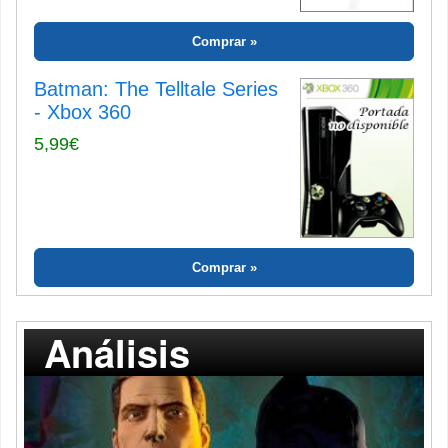
Comprar
Batman: The Telltale Series
- Xbox 360
5,99€
Comprar
Análisis