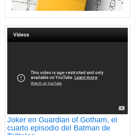
Vídeos
Joker en Guardian of Gotham, el
cuarto episodio del Batman de