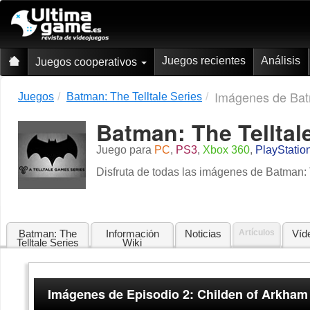
Juegos recientes
Análisis
Juegos cooperativos
Imágenes de Batm
Juegos
Batman: The Telltale Series
Batman: The Telltal
Juego para
PC
,
PS3
,
Xbox 360
,
PlayStatio
Disfruta de todas las imágenes de Batman: T
Batman: The
Información
Noticias
Artículos
Víd
Telltale Series
Wiki
Imágenes de Episodio 2: Childen of Arkham