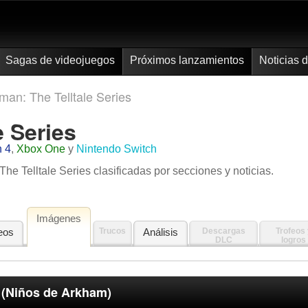
Sagas de videojuegos
Próximos lanzamientos
Noticias 
an: The Telltale Series
e Series
n 4
,
Xbox One
y
Nintendo Switch
he Telltale Series clasificadas por secciones y noticias.
Imágenes
eos
Trucos
Análisis
Descargas
Trofeos 
DLC
logros
 (Niños de Arkham)