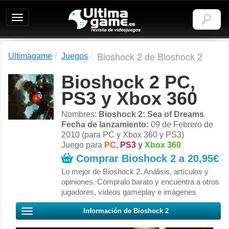
Ultimagame:
Revista
de
videojuegos
Bioshock 2 de Bioshock 2
Ultimagame
Juegos
Bioshock 2 PC,
PS3 y Xbox 360
Nombres:
Bioshock 2: Sea of Dreams
Fecha de lanzamiento:
09 de Febrero de
2010 (para PC y Xbox 360 y PS3)
Juego para
PC
,
PS3
y
Xbox 360
Comprar Bioshock 2 a
20,95€
Lo mejor de Bioshock 2. Análisis, artículos y
opiniones. Cómpralo barato y encuentra a otros
jugadores, vídeos gameplay e imágenes
Información de Bioshock 2