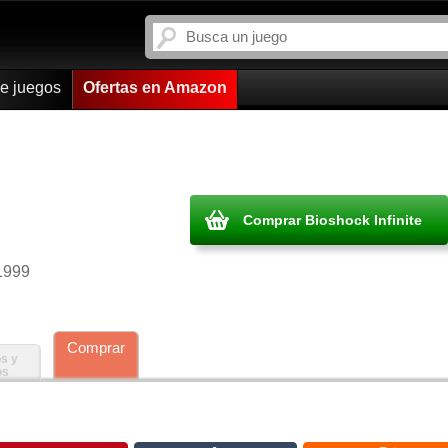
de juegos
Ofertas en Amazon
Comprar Bioshock Infinite
 1999
Comprar
s y
os