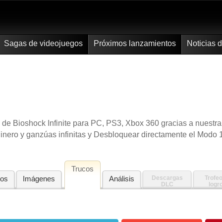
Sagas de videojuegos
Próximos lanzamientos
Noticias 
de Bioshock Infinite para PC, PS3, Xbox 360 gracias a nuestra
dinero y ganzúas infinitas y Desbloquear directamente el Modo
Trucos
eos
Imágenes
Análisis
Descargas
Trofeo
DLC
logr