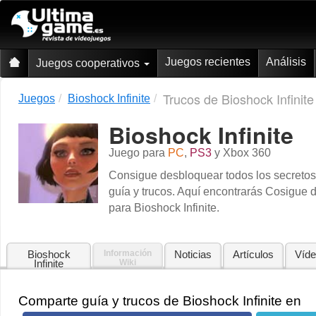
Juegos recientes
Análisis
Juegos cooperativos
Trucos de Bioshock Infinite
Juegos
Bioshock Infinite
Bioshock Infinite
Juego para
PC
,
PS3
y
Xbox 360
Consigue desbloquear todos los secretos 
guía y trucos. Aquí encontrarás Cosigue 
para Bioshock Infinite.
Bioshock
Información
Noticias
Artículos
Víd
Infinite
Wiki
Comparte guía y trucos de Bioshock Infinite en