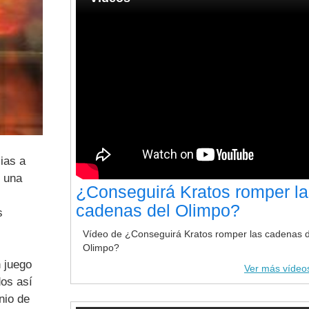
ias a
s una
¿Conseguirá Kratos romper la
cadenas del Olimpo?
s
Vídeo de ¿Conseguirá Kratos romper las cadenas d
Olimpo?
 juego
Ver más vídeo
dos así
nio de