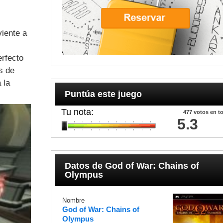
iente a
erfecto
s de
 la
Puntúa este juego
Tu nota:
477
votos en to
5.3
Datos de
God of War: Chains of
Olympus
Nombre
God of War: Chains of
Olympus