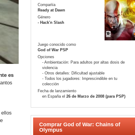
Compańía
Ready at Dawn
Género
- Hack'n Slash
Juego conocido como
God of War PSP
Opciones
- Ambientación: Para adultos por altas dosis de
violencia
- Otros detalles: Dificultad ajustable
nte es
- Todos los jugadores: Imprescindible en tu
tantos
colección
Fecha de lanzamiento
en España el
26 de Marzo de 2008 (para PSP
)
 ellos
ue
Comprar God of War: Chains of
Olympus