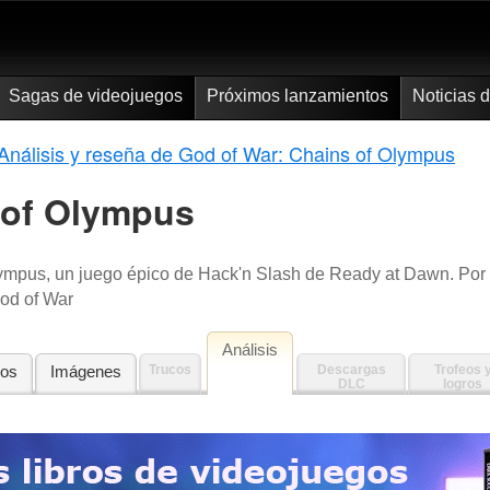
Sagas de videojuegos
Próximos lanzamientos
Noticias 
Análisis y reseña de God of War: Chains of Olympus
 of Olympus
Olympus, un juego épico de Hack'n Slash de Ready at Dawn. Por
od of War
Análisis
eos
Imágenes
Trucos
Descargas
Trofeos 
DLC
logros