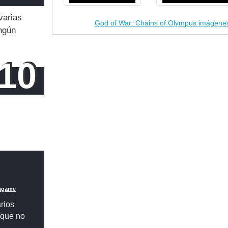
varias
God of War: Chains of Olympus imágene
ngún
10
s
magame
rios
orque no