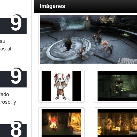
Imágenes
9
 su
os al
9
tado
roso, y
8