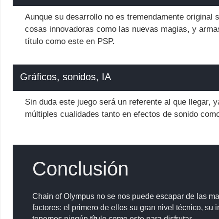
Aunque su desarrollo no es tremendamente original si
cosas innovadoras como las nuevas magias, y armas,
título como este en PSP.
Gráficos, sonidos, IA
Sin duda este juego será un referente al que llegar, 
múltiples cualidades tanto en efectos de sonido com
Conclusión
Chain of Olympus no se nos puede escapar de las man
factores: el primero de ellos su gran nivel técnico, su
tenemos ningún título como este para disfrutar.