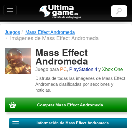
Ultimagame:
Revista
de
videojuegos
Juegos
Mass Effect Andromeda
Imágenes de Mass Effect Andromeda
Mass Effect
Andromeda
Juego para
PC
,
PlayStation 4
y
Xbox One
Disfruta de todas las imágenes de Mass Effect
Andromeda clasificadas por secciones y
noticias.
Comprar Mass Effect Andromeda
Información de Mass Effect Andromeda