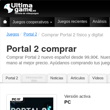
Juegos recientes
Análisis
Juegos cooperativos
Comprar Portal 2 físico y digital
Juegos
Portal 2
Portal 2
comprar
Comprar Portal 2 nuevo español desde 99,90€. Nuest
mano al mejor precio. Ayúdanos comprando tus juego
Portal 2
Información
Noticias
Artículos
Vídeos
Wiki
Versión activa
PC