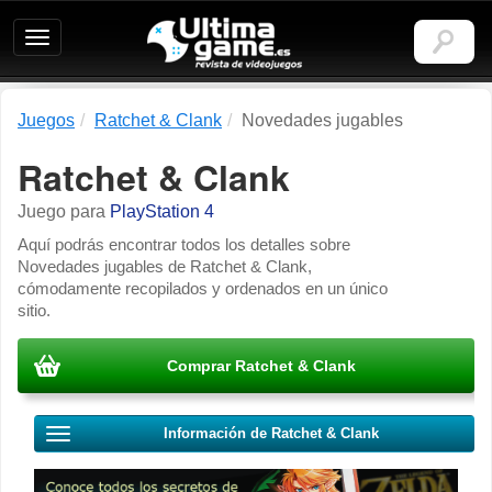
Ultimagame:
Revista
de
videojuegos
Juegos
Ratchet & Clank
Novedades jugables
Ratchet & Clank
Juego para
PlayStation 4
Aquí podrás encontrar todos los detalles sobre
Novedades jugables de Ratchet & Clank,
cómodamente recopilados y ordenados en un único
sitio.
Comprar Ratchet & Clank
Información de Ratchet & Clank