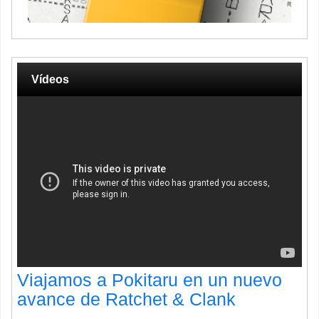
Vídeos
Viajamos a Pokitaru en un nuevo
avance de Ratchet & Clank