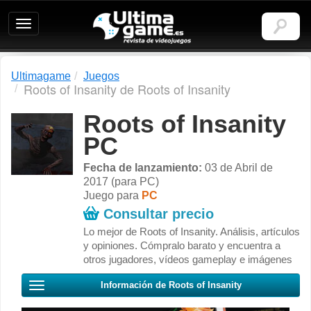
Ultimagame:
Revista
de
videojuegos
Ultimagame
Juegos
Roots of Insanity de Roots of Insanity
Roots of Insanity
PC
Fecha de lanzamiento:
03 de Abril de
2017 (para PC)
Juego para
PC
Consultar precio
Lo mejor de Roots of Insanity. Análisis, artículos
y opiniones. Cómpralo barato y encuentra a
otros jugadores, vídeos gameplay e imágenes
Información de Roots of Insanity