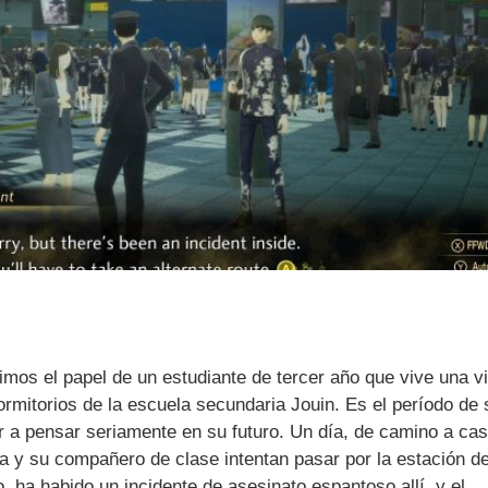
os el papel de un estudiante de tercer año que vive una v
rmitorios de la escuela secundaria Jouin. Es el período de 
r a pensar seriamente en su futuro. Un día, de camino a ca
ta y su compañero de clase intentan pasar por la estación d
 ha habido un incidente de asesinato espantoso allí, y el