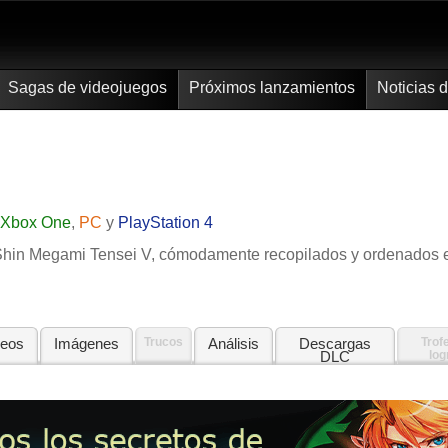
Sagas de videojuegos
Próximos lanzamientos
Noticias 
Xbox One
,
PC
y
PlayStation 4
de Shin Megami Tensei V, cómodamente recopilados y ordenados 
deos
Imágenes
Trucos
Análisis
Descargas
Trof
DLC
log