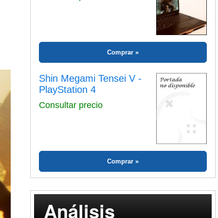
Comprar
Shin Megami Tensei V -
PlayStation 4
Consultar precio
Comprar
Análisis