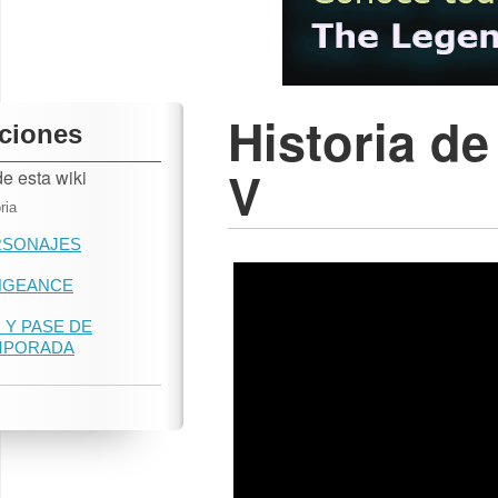
Historia d
ciones
V
e esta wiki
ria
RSONAJES
NGEANCE
 Y PASE DE
MPORADA