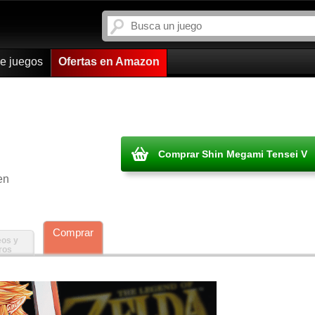
de juegos
Ofertas en Amazon
Comprar Shin Megami Tensei V
en
Comprar
eos y
ros