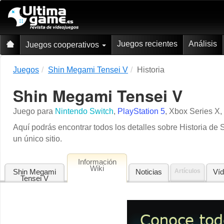
Juegos recientes
Análisis
Juegos cooperativos
Juegos
Shin Megami Tensei V
Historia
Shin Megami Tensei V
Juego para
Nintendo Switch
,
PlayStation 5
,
Xbox Series X
,
Aquí podrás encontrar todos los detalles sobre Historia 
un único sitio.
Información
Wiki
Shin Megami
Noticias
Artículos
Ví
Tensei V