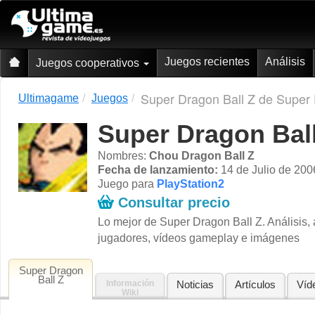
Juegos recientes
Análisis
Juegos cooperativos
Super Dragon Ball Z de Super 
Ultimagame
Juegos
Super Dragon Bal
Nombres:
Chou Dragon Ball Z
Fecha de lanzamiento:
14 de Julio de 200
Juego para
PlayStation2
Consultar precio
Lo mejor de Super Dragon Ball Z. Análisis, 
jugadores, vídeos gameplay e imágenes
Super Dragon
Ball Z
Información
Noticias
Artículos
Víd
Wiki