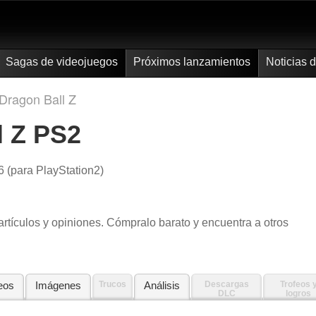
Sagas de videojuegos
Próximos lanzamientos
Noticias 
Dragon Ball Z
l Z PS2
6 (para PlayStation2)
artículos y opiniones. Cómpralo barato y encuentra a otros
eos
Imágenes
Trucos
Análisis
Descargas
Trofeos 
DLC
logros