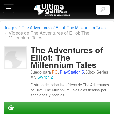
Ultimagame:
Revista
de
videojuegos
Juegos
The Adventures of Elliot: The Millennium Tales
Vídeos de The Adventures of Elliot: The
Millennium Tales
The Adventures of
Elliot: The
Millennium Tales
Juego para
PC
,
PlayStation 5
,
Xbox Series
X
y
Switch 2
Disfruta de todos las vídeos de The Adventures
of Elliot: The Millennium Tales clasificados por
secciones y noticias.