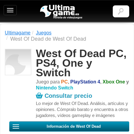
Ultimagame:
Revista
de
videojuegos
Ultimagame
Juegos
West Of Dead de West Of Dead
West Of Dead PC,
PS4, One y
Switch
Juego para
PC
,
PlayStation 4
,
Xbox One
y
Nintendo Switch
Consultar precio
Lo mejor de West Of Dead. Análisis, artículos y
opiniones. Cómpralo barato y encuentra a otros
jugadores, vídeos gameplay e imágenes
Información de West Of Dead