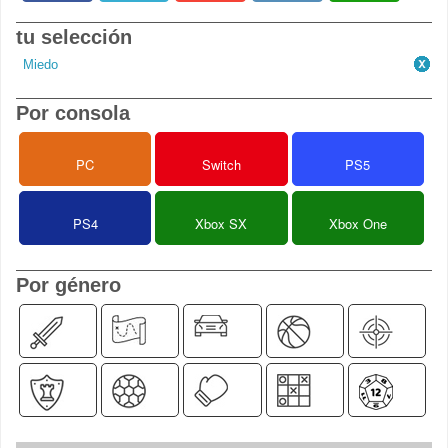
tu selección
Miedo
Por consola
PC
Switch
PS5
PS4
Xbox SX
Xbox One
Por género