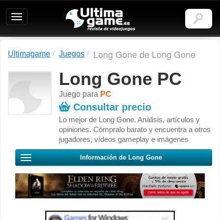
Ultimagame:
Revista
de
videojuegos
Long Gone de Long Gone
Ultimagame
Juegos
Long Gone PC
Juego para
PC
Consultar precio
Lo mejor de Long Gone. Análisis, artículos y
opiniones. Cómpralo barato y encuentra a otros
jugadores, vídeos gameplay e imágenes
Información de Long Gone