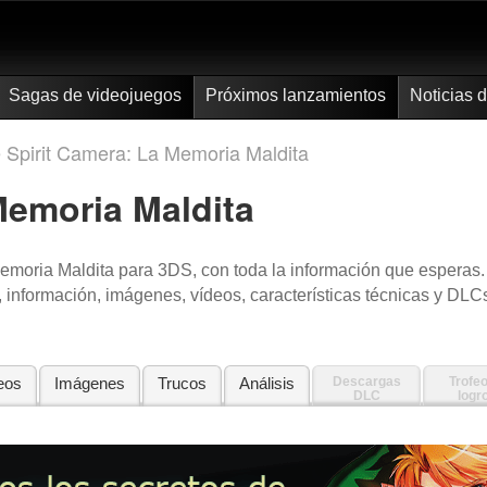
Sagas de videojuegos
Próximos lanzamientos
Noticias 
e Spirit Camera: La Memoria Maldita
Memoria Maldita
Memoria Maldita para 3DS, con toda la información que esperas.
 información, imágenes, vídeos, características técnicas y DLC
eos
Imágenes
Trucos
Análisis
Descargas
Trofeo
DLC
logr