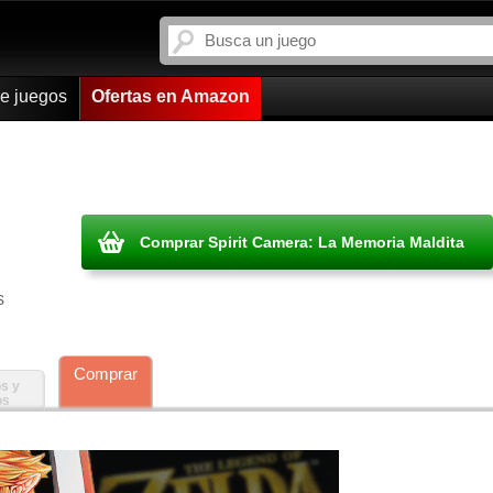
de juegos
Ofertas en Amazon
Comprar Spirit Camera: La Memoria Maldita
s
Comprar
s y
os