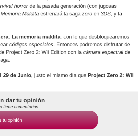
rvival horror
de la pasada generación (con jugosas
a Memoria Maldita
estrenará la saga
zero
en
3DS
, y la
mera: La memoria maldita
, con lo que desbloquearemos
near
códigos especiales
. Entonces podremos disfrutar de
e Project Zero 2: Wii Edition con la
cámara espectral
de
saga.
l 29 de Junio
, justo el mismo día que
Project Zero 2: Wii
en dar tu opinión
no tiene comentarios
 tu opinión