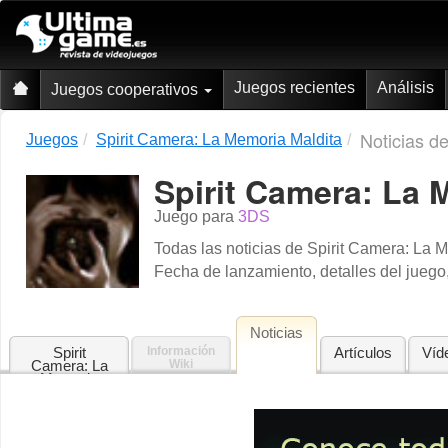
Juegos recientes
Análisis
Juegos cooperativos
Noticias d
Juegos
Spirit Camera: La Memoria Maldita
Spirit Camera: La 
Juego para
3DS
Todas las noticias de Spirit Camera: La 
Fecha de lanzamiento, detalles del juego,
Noticias
Spirit
Información
Artículos
Víd
Camera: La
Wiki
Memoria
Maldita