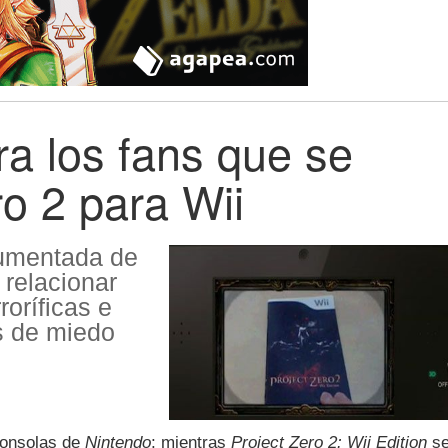
ara los fans que se
o 2 para Wii
aumentada de
relacionar
oríficas e
os de miedo
consolas de
Nintendo
; mientras
Project Zero 2: Wii Edition
s