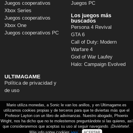
Juegos cooperativos
Juegos PC
Xbox Series
Los juegos más
Juegos cooperativos
buscados
Xbox One
Persona 4 Revival
Juegos cooperativos PC
GTA 6
Call of Duty: Modern
Warfare 4
God of War Laufey
Halo: Campaign Evolved
ULTIMAGAME
Política de privacidad y
de uso
Mario utiliza monedas, a Sonic le van los anillos, y en Ultimagame.es
utilizamos cookies propias y de terceros para que te diviertas más que el
Profesor Layton con un libro de adivinanzas. Nuestro abogado, Phoenix
Wright, nos ha dicho que no te molestemos preguntándote si las quieres, así
que consideraremos que aceptas su uso al seguir navegando. ¡Diviértete!.
2003 - 2026, COPYRIGHT ULTIMAGAME S.L.
Más info sobre cookies
aquí
.
ACEPTAR