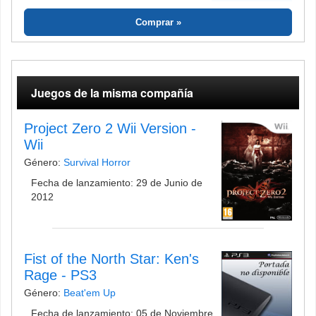
Comprar
Juegos de la misma compañía
Project Zero 2 Wii Version -
Wii
Género:
Survival Horror
Fecha de lanzamiento: 29 de Junio de
2012
Fist of the North Star: Ken's
Rage - PS3
Género:
Beat'em Up
Fecha de lanzamiento: 05 de Noviembre