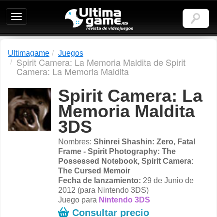
Ultimagame:
Revista
de
videojuegos
Ultimagame
Juegos
Spirit Camera: La Memoria Maldita de Spirit
Camera: La Memoria Maldita
Spirit Camera: La
Memoria Maldita
3DS
Nombres:
Shinrei Shashin: Zero, Fatal
Frame - Spirit Photography: The
Possessed Notebook, Spirit Camera:
The Cursed Memoir
Fecha de lanzamiento:
29 de Junio de
2012 (para Nintendo 3DS)
Juego para
Nintendo 3DS
Consultar precio