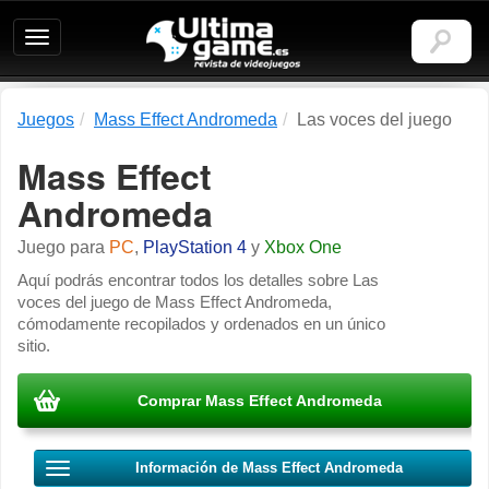
Ultimagame:
Revista
de
videojuegos
Juegos
Mass Effect Andromeda
Las voces del juego
Mass Effect
Andromeda
Juego para
PC
,
PlayStation 4
y
Xbox One
Aquí podrás encontrar todos los detalles sobre Las
voces del juego de Mass Effect Andromeda,
cómodamente recopilados y ordenados en un único
sitio.
Comprar Mass Effect Andromeda
Información de Mass Effect Andromeda