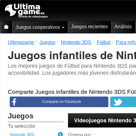
Juegos recientes
Análisis
Juegos cooperativos
Ultimagame
Juegos
Nintendo 3DS
Fútbol
Para niño
Juegos infantiles de Ni
Los mejores juegos de Fútbol para Nintendo 3DS para
accesibilidad. Los jugadores más jóvenes disfrutará
Comparte Juegos infantiles de Nintendo 3DS Fú
Comparte en Facebook
Juegos
Videojuegos Nintendo 3
Tu selección
Ordena por:
Nintendo 3DS