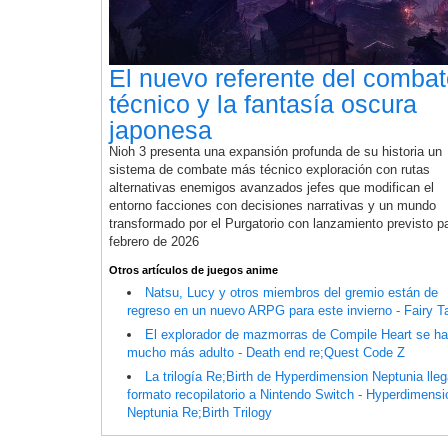
El nuevo referente del comba
técnico y la fantasía oscura
japonesa
Nioh 3 presenta una expansión profunda de su historia un
sistema de combate más técnico exploración con rutas
alternativas enemigos avanzados jefes que modifican el
entorno facciones con decisiones narrativas y un mundo
transformado por el Purgatorio con lanzamiento previsto p
febrero de 2026
Otros artículos de juegos anime
Natsu, Lucy y otros miembros del gremio están de
regreso en un nuevo ARPG para este invierno - Fairy Ta
El explorador de mazmorras de Compile Heart se h
mucho más adulto - Death end re;Quest Code Z
La trilogía Re;Birth de Hyperdimension Neptunia lle
formato recopilatorio a Nintendo Switch - Hyperdimensi
Neptunia Re;Birth Trilogy