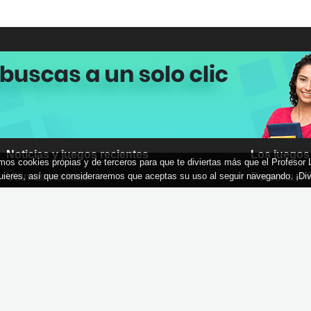
Noticias y juegos recientes
Los juegos
zamos cookies propias y de terceros para que te diviertas más que el Profesor
Últimas noticias
Persona 4 
uieres, así que consideraremos que aceptas su uso al seguir navegando. ¡Div
Nintendo Switch
GTA 6
Videojuegos PS5
Call of Dut
Juegos PS4
God of War
Videojuegos Xbox Series
Halo: Camp
Juegos Xbox One
Juegos PC