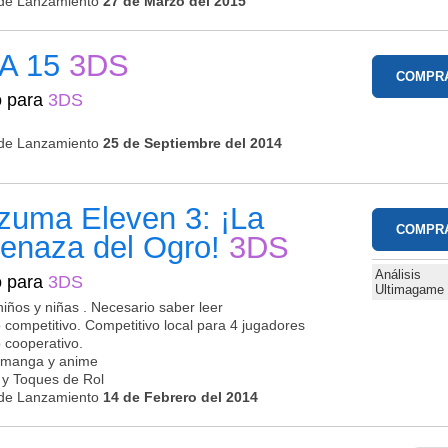
de Lanzamiento
27 de Marzo del 2015
FA 15
3DS
COMPR
o para
3DS
de Lanzamiento
25 de Septiembre del 2014
zuma Eleven 3: ¡La
COMPR
enaza del Ogro!
3DS
Análisis
o para
3DS
Ultimagame
niños y niñas . Necesario saber leer
 competitivo. Competitivo local para 4 jugadores
 cooperativo.
o manga y anime
y Toques de Rol
de Lanzamiento
14 de Febrero del 2014