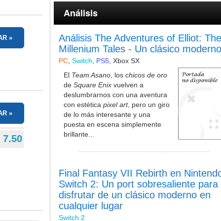
Análisis
Análisis The Adventures of Elliot: Th
AR
Millenium Tales - Un clásico modern
PC
,
Switch
,
PS5
,
Xbox SX
El
Team Asano
, los
chicos de oro
de
Square Enix
vuelven a
deslumbrarnos con una aventura
con estética
pixel art
, pero un giro
AR
de lo más interesante y una
puesta en escena simplemente
brillante...
7.50
Final Fantasy VII Rebirth en Nintend
Switch 2: Un port sobresaliente para
disfrutar de un clásico moderno en
cualquier lugar
Switch 2