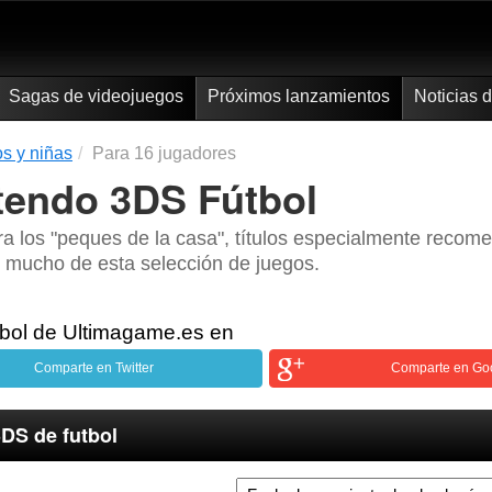
Sagas de videojuegos
Próximos lanzamientos
Noticias 
s y niñas
Para 16 jugadores
ntendo 3DS Fútbol
 los "peques de la casa", títulos especialmente recome
n mucho de esta selección de juegos.
tbol de Ultimagame.es en
Comparte en Twitter
Comparte en Go
DS de futbol