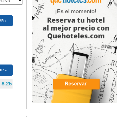
AR
AR
8.25