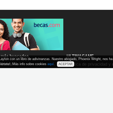
 más buscados
ULTIMAGAME
 Layton con un libro de adivinanzas. Nuestro abogado, Phoenix Wright, nos ha
Revival
Política de privacidad y 
iértete!. Más info sobre cookies
aquí
.
ACEPTAR
uso
y: Modern Warfare 4
 Laufey
aign Evolved