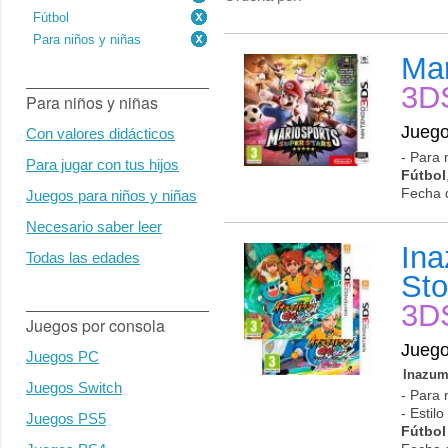
Fútbol
Para niños y niñas
Mar
3D
Para niños y niñas
Jueg
Con valores didácticos
- Para 
Para jugar con tus hijos
Fútbol
Fecha 
Juegos para niños y niñas
Necesario saber leer
In
Todas las edades
Sto
3D
Juegos por consola
Jueg
Juegos PC
Inazum
Juegos Switch
- Para 
- Estil
Juegos PS5
Fútbol