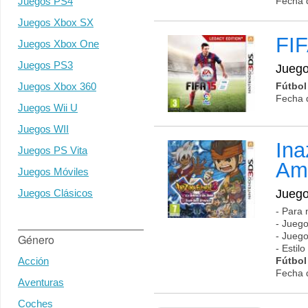
Juegos PS4
Fecha 
Juegos Xbox SX
FI
Juegos Xbox One
Juegos PS3
Jueg
Juegos Xbox 360
Fútbol
Fecha 
Juegos Wii U
Juegos WII
Ina
Juegos PS Vita
Am
Juegos Móviles
Juegos Clásicos
Jueg
- Para 
- Juego
- Juego
Género
- Estil
Acción
Fútbol
Fecha 
Aventuras
Coches