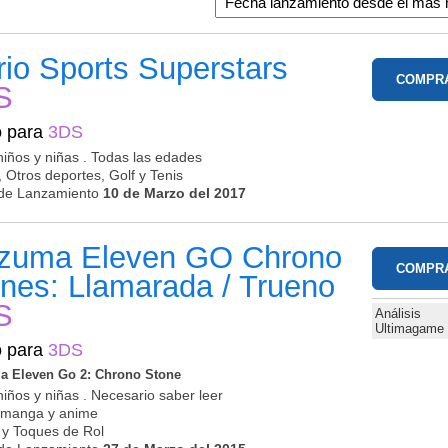
io Sports Superstars
COMPR
S
o para
3DS
niños y niñas . Todas las edades
, Otros deportes, Golf y Tenis
de Lanzamiento
10 de Marzo del 2017
azuma Eleven GO Chrono
COMPR
nes: Llamarada / Trueno
S
Análisis
Ultimagame
o para
3DS
a Eleven Go 2: Chrono Stone
niños y niñas . Necesario saber leer
o manga y anime
y Toques de Rol