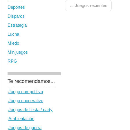
← Juegos recientes
Deportes
Disparos
Estrategia
Lucha
Miedo
Minijuegos
RPG
Te recomendamos...
Juego competitivo
Juego cooperativo
Juegos de fiesta / party
Ambientación
Juegos de guerra