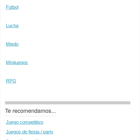
Fútbol
Lucha
Miedo
Minijuegos
RPG
Te recomendamos...
Juego competitivo
Juegos de fiesta / party