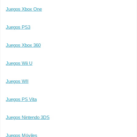
Juegos Xbox One
Juegos PS3
Juegos Xbox 360
Juegos Wii U
Juegos WII
Juegos PS Vita
Juegos Nintendo 3DS
Juegos Móviles