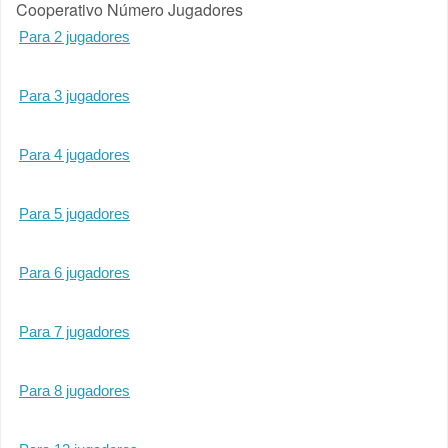
Cooperativo Número Jugadores
Para 2 jugadores
Para 3 jugadores
Para 4 jugadores
Para 5 jugadores
Para 6 jugadores
Para 7 jugadores
Para 8 jugadores