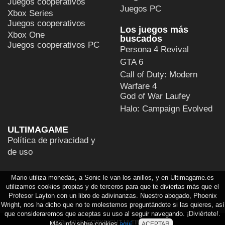
Juegos cooperativos
Juegos PC
Xbox Series
Juegos cooperativos
Los juegos más
Xbox One
buscados
Juegos cooperativos PC
Persona 4 Revival
GTA 6
Call of Duty: Modern
Warfare 4
God of War Laufey
Halo: Campaign Evolved
ULTIMAGAME
Política de privacidad y
de uso
Mario utiliza monedas, a Sonic le van los anillos, y en Ultimagame.es
utilizamos cookies propias y de terceros para que te diviertas más que el
Profesor Layton con un libro de adivinanzas. Nuestro abogado, Phoenix
Wright, nos ha dicho que no te molestemos preguntándote si las quieres, así
que consideraremos que aceptas su uso al seguir navegando. ¡Diviértete!.
2003 - 2026, COPYRIGHT ULTIMAGAME S.L.
Más info sobre cookies
aquí
.
ACEPTAR