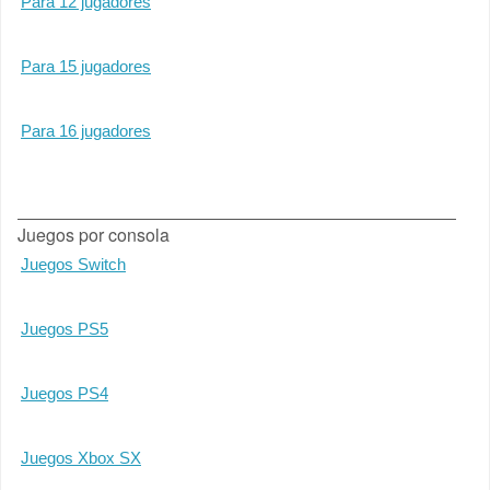
Para 12 jugadores
Para 15 jugadores
Para 16 jugadores
Juegos por consola
Juegos Switch
Juegos PS5
Juegos PS4
Juegos Xbox SX