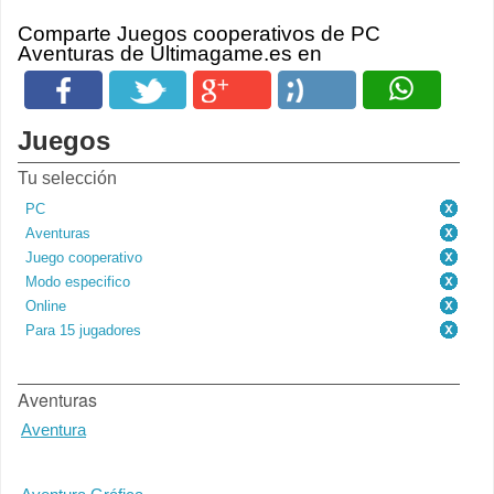
Comparte Juegos cooperativos de PC
Aventuras de Ultimagame.es en
Juegos
Tu selección
PC
Aventuras
Juego cooperativo
Modo especifico
Online
Para 15 jugadores
Aventuras
Aventura