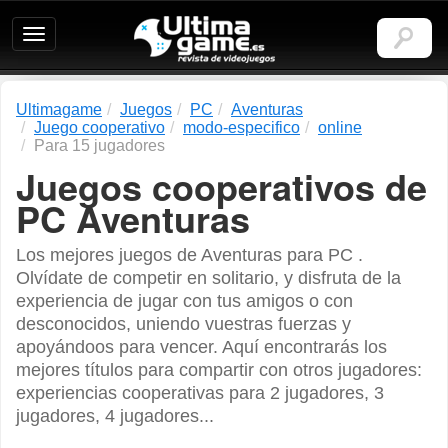
Ultimagame:
Revista
de
videojuegos
Ultimagame
Juegos
PC
Aventuras
Juego cooperativo
modo-especifico
online
Para 15 jugadores
Juegos cooperativos de
PC Aventuras
Los mejores juegos de Aventuras para PC .
Olvídate de competir en solitario, y disfruta de la
experiencia de jugar con tus amigos o con
desconocidos, uniendo vuestras fuerzas y
apoyándoos para vencer. Aquí encontrarás los
mejores títulos para compartir con otros jugadores:
experiencias cooperativas para 2 jugadores, 3
jugadores, 4 jugadores...