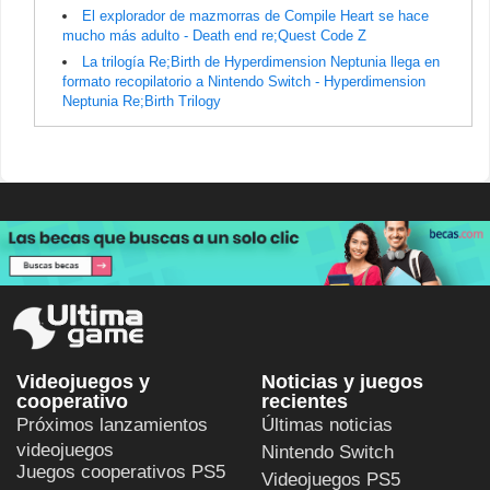
El explorador de mazmorras de Compile Heart se hace
mucho más adulto - Death end re;Quest Code Z
La trilogía Re;Birth de Hyperdimension Neptunia llega en
formato recopilatorio a Nintendo Switch - Hyperdimension
Neptunia Re;Birth Trilogy
Videojuegos y
Noticias y juegos
cooperativo
recientes
Próximos lanzamientos
Últimas noticias
videojuegos
Nintendo Switch
Juegos cooperativos PS5
Videojuegos PS5