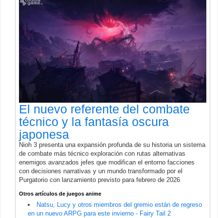
El nuevo referente del combate
técnico y la fantasía oscura
japonesa
Nioh 3 presenta una expansión profunda de su historia un sistema
de combate más técnico exploración con rutas alternativas
enemigos avanzados jefes que modifican el entorno facciones
con decisiones narrativas y un mundo transformado por el
Purgatorio con lanzamiento previsto para febrero de 2026
Otros artículos de juegos anime
Natsu, Lucy y otros miembros del gremio están de regreso
en un nuevo ARPG para este invierno - Fairy Tail 2