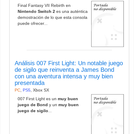
Final Fantasy VII Rebirth en
Nintendo Switch 2
es una auténtica
demostración de lo que esta consola
puede ofrecer...
Análisis 007 First Light: Un notable juego
de sigilo que reinventa a James Bond
con una aventura intensa y muy bien
presentada
PC
,
PS5
,
Xbox SX
007 First Light es un
muy buen
juego de Bond
y un
muy buen
juego de sigilo
...