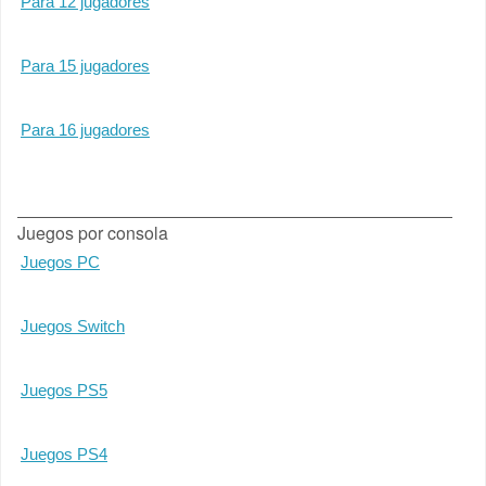
Para 12 jugadores
Para 15 jugadores
Para 16 jugadores
Juegos por consola
Juegos PC
Juegos Switch
Juegos PS5
Juegos PS4