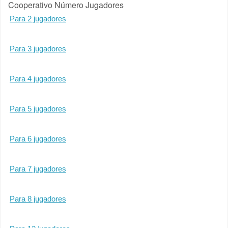
Cooperativo Número Jugadores
Para 2 jugadores
Para 3 jugadores
Para 4 jugadores
Para 5 jugadores
Para 6 jugadores
Para 7 jugadores
Para 8 jugadores