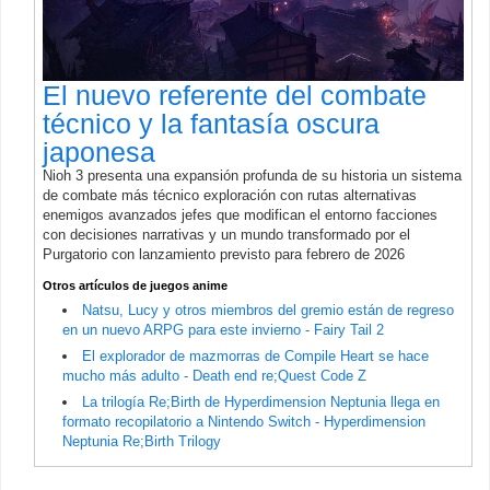
El nuevo referente del combate
técnico y la fantasía oscura
japonesa
Nioh 3 presenta una expansión profunda de su historia un sistema
de combate más técnico exploración con rutas alternativas
enemigos avanzados jefes que modifican el entorno facciones
con decisiones narrativas y un mundo transformado por el
Purgatorio con lanzamiento previsto para febrero de 2026
Otros artículos de juegos anime
Natsu, Lucy y otros miembros del gremio están de regreso
en un nuevo ARPG para este invierno - Fairy Tail 2
El explorador de mazmorras de Compile Heart se hace
mucho más adulto - Death end re;Quest Code Z
La trilogía Re;Birth de Hyperdimension Neptunia llega en
formato recopilatorio a Nintendo Switch - Hyperdimension
Neptunia Re;Birth Trilogy