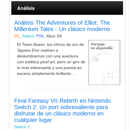
Análisis
Análisis The Adventures of Elliot: The
Millenium Tales - Un clásico moderno
PC
,
Switch
,
PS5
,
Xbox SX
El
Team Asano
, los
chicos de oro
de
Square Enix
vuelven a
deslumbrarnos con una aventura
con estética
pixel art
, pero un giro de
lo más interesante y una puesta en
escena simplemente brillante...
Final Fantasy VII Rebirth en Nintendo
Switch 2: Un port sobresaliente para
disfrutar de un clásico moderno en
cualquier lugar
Switch 2