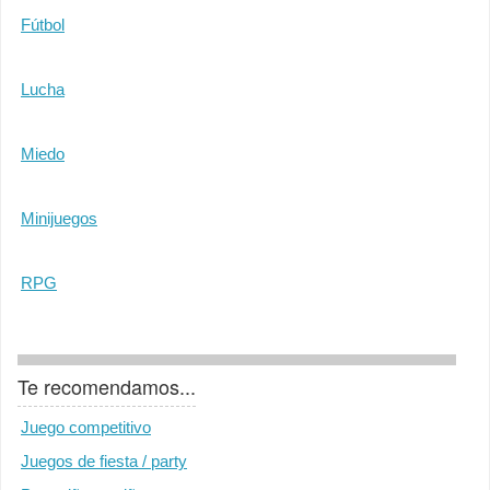
Fútbol
Lucha
Miedo
Minijuegos
RPG
Te recomendamos...
Juego competitivo
Juegos de fiesta / party